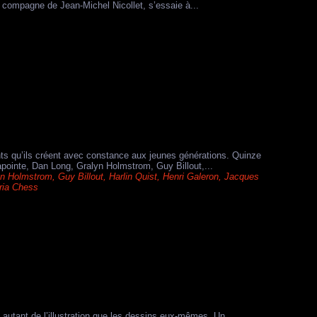
k, compagne de Jean-Michel Nicollet, s’essaie à...
ents qu’ils créent avec constance aux jeunes générations. Quinze
apointe, Dan Long, Gralyn Holmstrom, Guy Billout,...
yn Holmstrom
,
Guy Billout
,
Harlin Quist
,
Henri Galeron
,
Jacques
ria Chess
e autant de l’illustration que les dessins eux-mêmes. Un