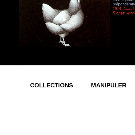
prépondérance
1974
,
Claude
Richez
,
Moni
COLLECTIONS
MANIPULER