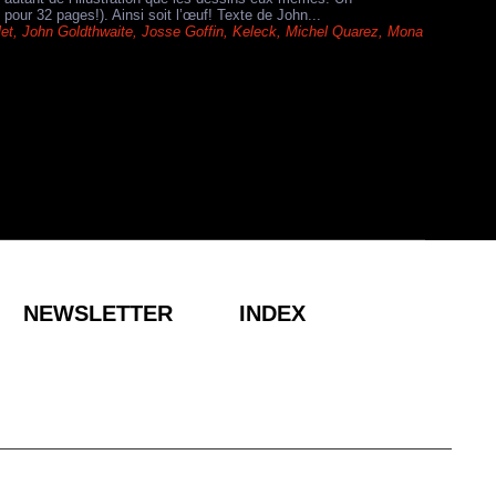
 pour 32 pages!). Ainsi soit l’œuf! Texte de John...
let
,
John Goldthwaite
,
Josse Goffin
,
Keleck
,
Michel Quarez
,
Mona
NEWSLETTER
INDEX