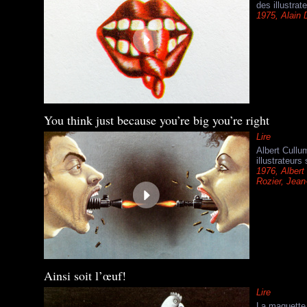
des illustra
1975
,
Alain 
You think just because you’re big you’re right
Lire
Albert Cullu
illustrateur
1976
,
Albert
Rozier
,
Jean-
Ainsi soit l’œuf!
Lire
La maquette 