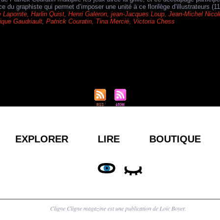
 du graphiste qui permet d’imposer une unité à ce florilège d’illustrateurs (11
 Lapointe
,
Harlin Quist
,
Henri Galeron
,
jean-Jacques Loup
,
Jean-Michel Nicol
que Gaudriault
,
Patrick Couratin
,
Tina Mercié
,
Victoria Chess
EXPLORER
LIRE
BOUTIQUE
Cligne Cligne magazine est une publication de Loïc Boyer.