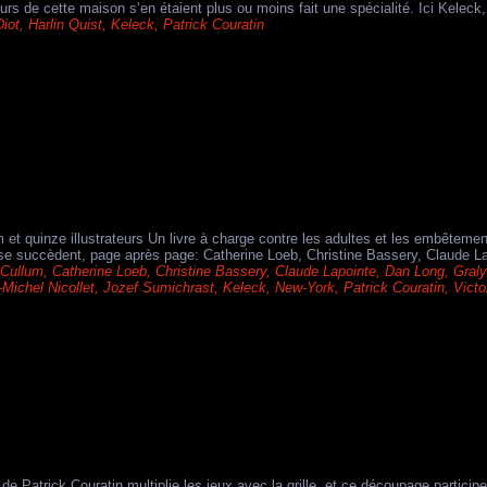
teurs de cette maison s’en étaient plus ou moins fait une spécialité. Ici Kelec
Diot
,
Harlin Quist
,
Keleck
,
Patrick Couratin
m et quinze illustrateurs Un livre à charge contre les adultes et les embêtem
s se succèdent, page après page: Catherine Loeb, Christine Bassery, Claude L
 Cullum
,
Catherine Loeb
,
Christine Bassery
,
Claude Lapointe
,
Dan Long
,
Gral
Michel Nicollet
,
Jozef Sumichrast
,
Keleck
,
New-York
,
Patrick Couratin
,
Victo
de Patrick Couratin multiplie les jeux avec la grille, et ce découpage particip