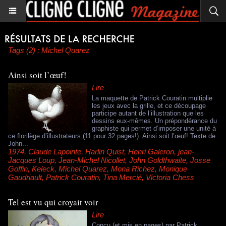
Tags (2) : Michel Quarez
Ainsi soit l’œuf!
Lire
La maquette de Patrick Couratin multiplie
les jeux avec la grille, et ce découpage
participe autant de l’illustration que les
dessins eux-mêmes. Un prépondérance du
graphiste qui permet d’imposer une unité à
ce florilège d’illustrateurs (11 pour 32 pages!). Ainsi soit l’œuf! Texte de
John...
1974
,
Claude Lapointe
,
Harlin Quist
,
Henri Galeron
,
jean-
Jacques Loup
,
Jean-Michel Nicollet
,
John Goldthwaite
,
Josse
Goffin
,
Keleck
,
Michel Quarez
,
Mona Richez
,
Monique
Gaudriault
,
Patrick Couratin
,
Tina Mercié
,
Victoria Chess
Tel est vu qui croyait voir
Lire
Conçu (et mis en pages) par Patrick