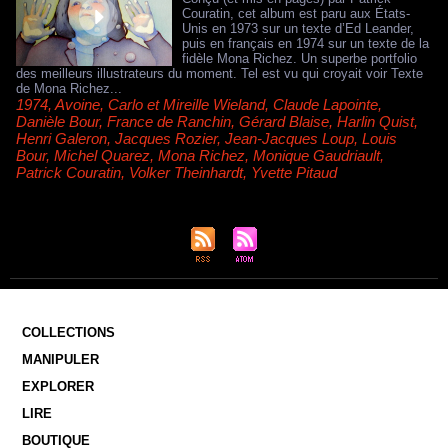
Couratin, cet album est paru aux États-
Unis en 1973 sur un texte d’Ed Leander,
puis en français en 1974 sur un texte de la
fidèle Mona Richez. Un superbe portfolio
des meilleurs illustrateurs du moment. Tel est vu qui croyait voir Texte
de Mona Richez...
1974
,
Avoine
,
Carlo et Mireille Wieland
,
Claude Lapointe
,
Danièle Bour
,
France de Ranchin
,
Gérard Blaise
,
Harlin Quist
,
Henri Galeron
,
Jacques Rozier
,
Jean-Jacques Loup
,
Louis
Bour
,
Michel Quarez
,
Mona Richez
,
Monique Gaudriault
,
Patrick Couratin
,
Volker Theinhardt
,
Yvette Pitaud
COLLECTIONS
MANIPULER
EXPLORER
LIRE
BOUTIQUE