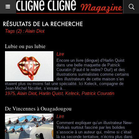
Tags (2) : Alain Diot
Lubie ou pas lubie
Lire
Encore un livre (dingue) d’Harlin Quist
dans une belle maquette de Patrick
Couratin (Faut-il le redire? Oui!) et des
illustrations surréalistes comme certains
des illustrateurs de cette maison s’en
étaient plus ou moins fait une spécialité. Ici Keleck, compagne de
Jean-Michel Nicollet, s’essaie à...
1975
,
Alain Diot
,
Harlin Quist
,
Keleck
,
Patrick Couratin
De Vincennes à Ouagadougou
Lire
Comment expliquer qu’un illustrateur New-
Yorkais surtout fasciné par les bolides
s’associe à un auteur qui, même si c’était
là sa seconde tentative, n’écrira plus dans