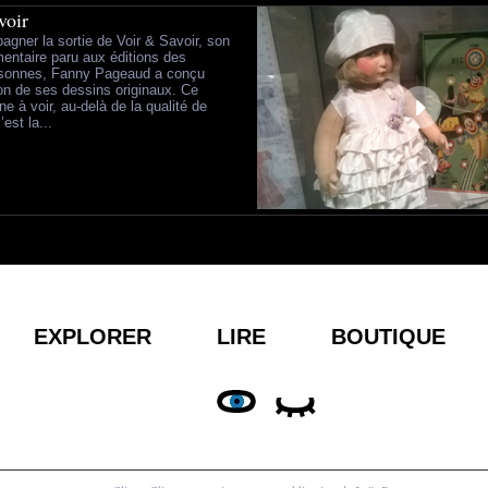
voir
gner la sortie de Voir & Savoir, son
ntaire paru aux éditions des
sonnes, Fanny Pageaud a conçu
on de ses dessins originaux. Ce
ne à voir, au-delà de la qualité de
’est la...
EXPLORER
LIRE
BOUTIQUE