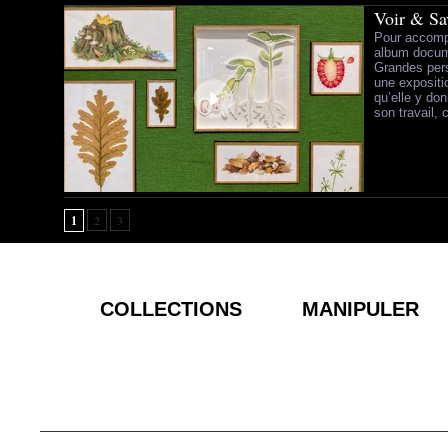
Voir & Sa
Pour accompa
album docume
Grandes per
une expositi
qu’elle y don
son travail, c
1
2
3
COLLECTIONS
MANIPULER