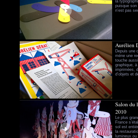
la typograph
puisque son t
n’est pas se
Aurélien 
Depuis une d
mène une rec
touche aussi 
graphique, à 
imprimées, d
d’objets et d
Salon du l
2010
Le plus gran
France s’étal
sol est enti
la restaurat
lumineux ou 