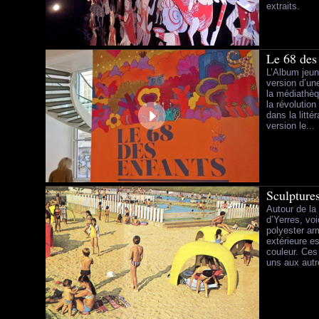
extraits.
Le 68 des
L’Album jeun
version d’un
la médiathè
la révolution
dans la litté
version le...
Sculpture
Autour de la
d’Yerres, vo
polyester ar
extérieure e
couleur. Ces
uns aux autr