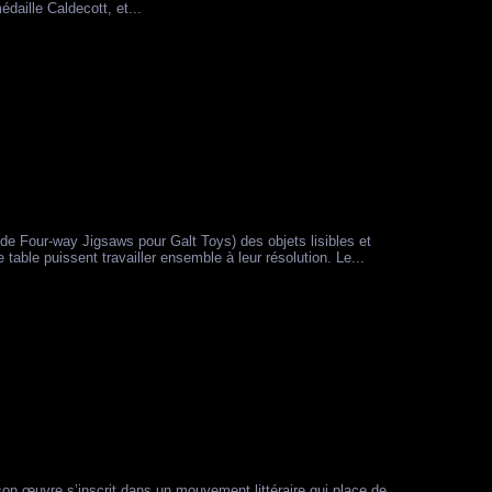
daille Caldecott, et...
de Four-way Jigsaws pour Galt Toys) des objets lisibles et
able puissent travailler ensemble à leur résolution. Le...
son œuvre s’inscrit dans un mouvement littéraire qui place de