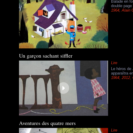
Balade en fo
double page 
1964
,
Alain 
Un garçon sachant siffler
Lire
Le héros de 
apparaîtra e
1964
,
2012
,
Aventures des quatre mers
Lire