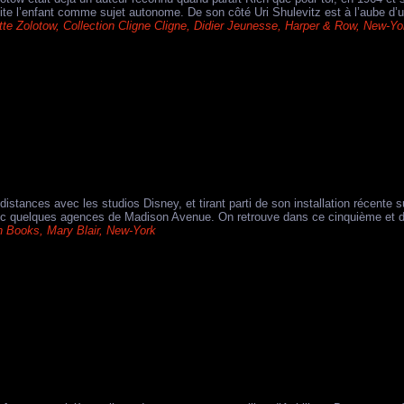
te l’enfant comme sujet autonome. De son côté Uri Shulevitz est à l’aube d’une 
tte Zolotow
,
Collection Cligne Cligne
,
Didier Jeunesse
,
Harper & Row
,
New-Yo
distances avec les studios Disney, et tirant parti de son installation récent
vec quelques agences de Madison Avenue. On retrouve dans ce cinquième et dern
n Books
,
Mary Blair
,
New-York