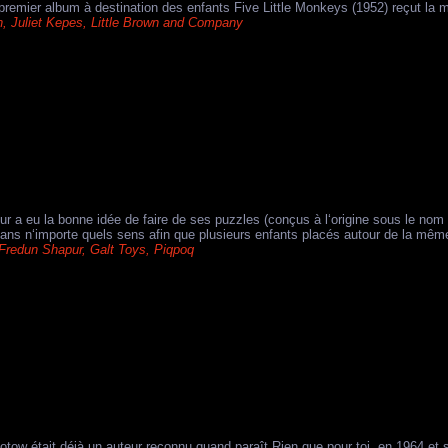
premier album à destination des enfants Five Little Monkeys (1952) reçut la mé
n
,
Juliet Kepes
,
Little Brown and Company
r a eu la bonne idée de faire de ses puzzles (conçus à l‘origine sous le nom 
dans n‘importe quels sens afin que plusieurs enfants placés autour de la même t
Fredun Shapur
,
Galt Toys
,
Piqpoq
lotow était déjà un auteur reconnu quand paraît Rien que pour toi, en 1964 et 