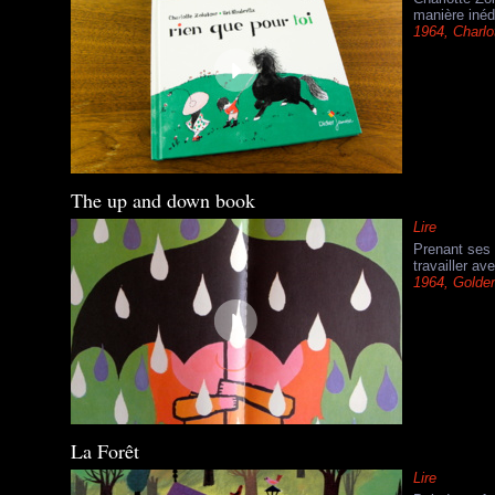
manière inédi
1964
,
Charlo
The up and down book
Lire
Prenant ses 
travailler a
1964
,
Golde
La Forêt
Lire