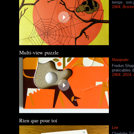
temps : son 
1964
,
Bosto
Multi-view puzzle
Manipuler
Fredun Shapu
praticables 
1964
,
2014
,
Rien que pour toi
Lire
Charlotte Zo