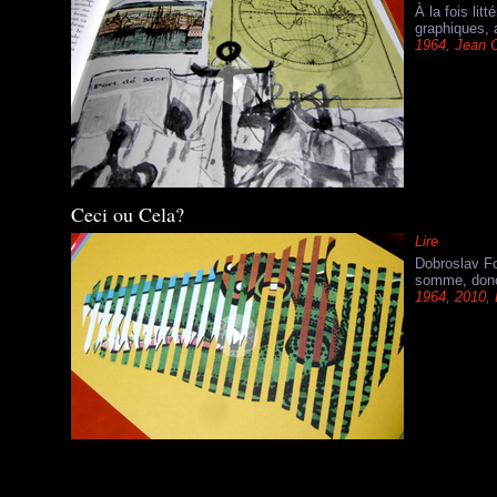
À la fois li
graphiques, 
1964
,
Jean O
Ceci ou Cela?
Lire
Dobroslav Fol
somme, donc 
1964
,
2010
,