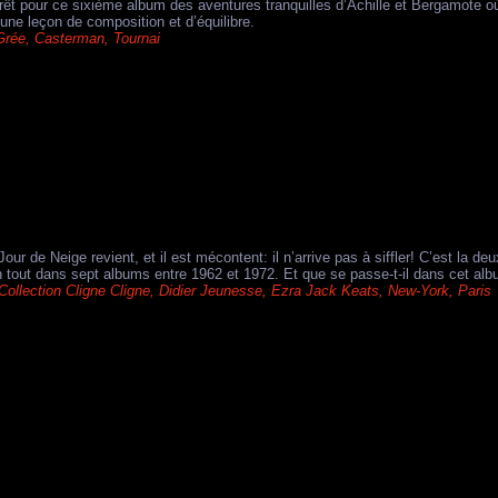
rêt pour ce sixième album des aventures tranquilles d’Achille et Bergamote o
une leçon de composition et d’équilibre.
Grée
,
Casterman
,
Tournai
Jour de Neige revient, et il est mécontent: il n’arrive pas à siffler! C’est la
n tout dans sept albums entre 1962 et 1972. Et que se passe-t-il dans cet alb
Collection Cligne Cligne
,
Didier Jeunesse
,
Ezra Jack Keats
,
New-York
,
Paris