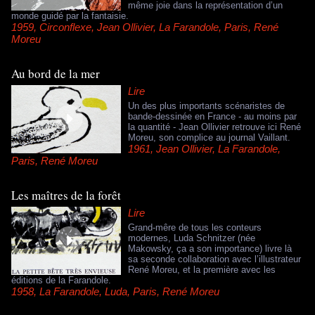
même joie dans la représentation d’un
monde guidé par la fantaisie.
1959
,
Circonflexe
,
Jean Ollivier
,
La Farandole
,
Paris
,
René
Moreu
Au bord de la mer
Lire
Un des plus importants scénaristes de
bande-dessinée en France - au moins par
la quantité - Jean Ollivier retrouve ici René
Moreu, son complice au journal Vaillant.
1961
,
Jean Ollivier
,
La Farandole
,
Paris
,
René Moreu
Les maîtres de la forêt
Lire
Grand-mêre de tous les conteurs
modernes, Luda Schnitzer (née
Makowsky, ça a son importance) livre là
sa seconde collaboration avec l’illustrateur
René Moreu, et la première avec les
éditions de la Farandole.
1958
,
La Farandole
,
Luda
,
Paris
,
René Moreu