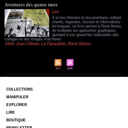
Aventures des quatre mers
Lire
À la fois littéraire et documentaire, mêlant
chants, légendes, histoire et informations
techniques, ce livre permet à René Moreu
de multiplier les approches graphiques,
ajoutant à ses gouaches habituelles des
collages et des images d’archives.
1964
,
Jean Ollivier
,
La Farandole
,
René Moreu
COLLECTIONS
MANIPULER
EXPLORER
LIRE
BOUTIQUE
NEWSLETTER