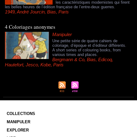
les caractéristiques modernistes qui firent
les belles heures de l’édition française de l’entre-deux guerres.
1949
,
André Jourcin
,
Bias
,
Paris
4 Coloriages anonymes
Manipuler
Une petite série de quatre cahiers de
coloriage, d’époque et d’éditeur différents.
A short series of colouring books, from
various times and places.
Bergmann & Co
,
Bias
,
Edicoq
,
Hautefort
,
Jesco
,
Kobe
,
Paris
COLLECTIONS
MANIPULER
EXPLORER