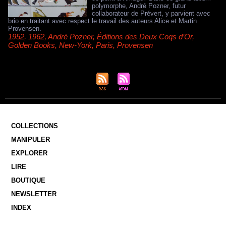
polymorphe, André Pozner, futur
collaborateur de Prévert, y parvient avec
brio en traitant avec respect le travail des auteurs Alice et Martin
Provensen.
1952
,
1962
,
André Pozner
,
Éditions des Deux Coqs d’Or
,
Golden Books
,
New-York
,
Paris
,
Provensen
COLLECTIONS
MANIPULER
EXPLORER
LIRE
BOUTIQUE
NEWSLETTER
INDEX