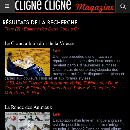
Tags (2) : Éditions des Deux Coqs d’Or
Le Grand album d’or de la Vitesse
Lire
Bien que précédés d’une mauvaise
réputation, les livres des Deux coqs d’or
recèlent parfois d’heureuses surprises.
C’est le cas de cette encyclopédie des
transports truffée de diagrammes, plans et
cartes aux couleurs choisies et aux formes stylées.
1959
,
André Pozner
,
Bertelsmann Verlag
,
Éditions des Deux
Coqs d’Or
,
F. Dietrich
,
Gütersloh
,
H. Bukor
,
K. Peschke
,
O.
Voh
,
Paris
,
S. Reit
La Ronde des Animaux
Lire
L’adaptation d’un livre en langue anglaise
est elle possible quand la lettre s’intègre à
ce point à l’image? Dans ce grand album