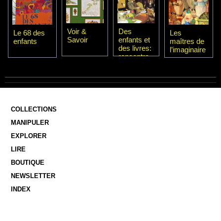
Voir &
Des
Le 68 des
Les
Savoir
enfants et
enfants
maîtres de
des livres:
l’imaginaire
rencontre
avec une
libraire
COLLECTIONS
MANIPULER
EXPLORER
LIRE
BOUTIQUE
NEWSLETTER
INDEX