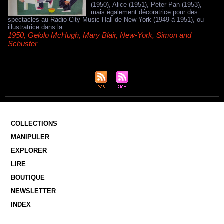
(1950), Alice (1951), Peter Pan (1953),
mais également décoratrice pour des
spectacles au Radio City Music Hall de New York (1949 à 1951), ou
illustratrice dans la...
1950
,
Gelolo McHugh
,
Mary Blair
,
New-York
,
Simon and
Schuster
COLLECTIONS
MANIPULER
EXPLORER
LIRE
BOUTIQUE
NEWSLETTER
INDEX