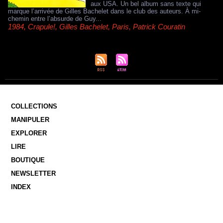
aux USA. Un bel album sans texte qui
marque l’arrivée de Gilles Bachelet dans le club des auteurs. À mi-
chemin entre l’absurde de Guy...
1984
,
Crapule!
,
Gilles Bachelet
,
Paris
,
Patrick Couratin
COLLECTIONS
MANIPULER
EXPLORER
LIRE
BOUTIQUE
NEWSLETTER
INDEX