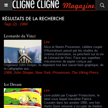
Tags (2) : 1984
Leonardo da Vinci
Lire
Alice et Martin Provensen, célèbre couple
d’illustrateurs passé par les studios du
cinéma d’animation, se penchent sur la vie
de Léonard de Vinci. Face aux superbes
mécanismes de papier conçus par
l’ingénieur John Strejan, ils déploient tout leur savoir-faire graphique, de
la calligraphie aux...
1984
,
John Strejan
,
New York
,
Provensen
,
The Viking Press
Ice Dream
Lire
Livre publié par Crapule! Productions, le
label sous lequel travaillait Patrick
Couratin dans les années 1980, une fois
Harlin Quist retourné s’occuper de théâtre