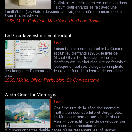
Goffstein! Et cette première incursion dans
l’album pour enfants se fait avec une
famille/tribu (les Gats!) dessinée au trait, de la même manière que le
firent à leurs débuts...
1966
,
M. B. Goffstein
,
New York
,
Pantheon Books
Le Bricolage est un jeu d’enfants
Lire
Faisant suite à son bestseller La Cuisine
est un jeu d'enfants (1963), le livre de
Michel Oliver Le Bricolage est un jeu
d'enfants est un chef-d‘oeuvre de fantaisie
loufoque et réaliste. L‘élégante simplicité
des images et l'humour naif des textes font de la lecture de cet album
un...
1966
,
Michel Oliver
,
Paris
,
plon
,
Sir Chrysostome
Alain Grée: La Montagne
Lire
Onzième titre de la série documentaire
mettant en scène Achille et Bergamotte,
La Montagne permet une fois de plus à
Alain «hyperactif» Grée de développer son
sens de la composition sur
d’impressionnantes double pages où se ressentent les influences