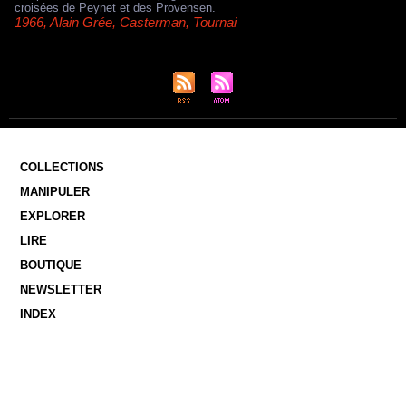
croisées de Peynet et des Provensen.
1966
,
Alain Grée
,
Casterman
,
Tournai
COLLECTIONS
MANIPULER
EXPLORER
LIRE
BOUTIQUE
NEWSLETTER
INDEX