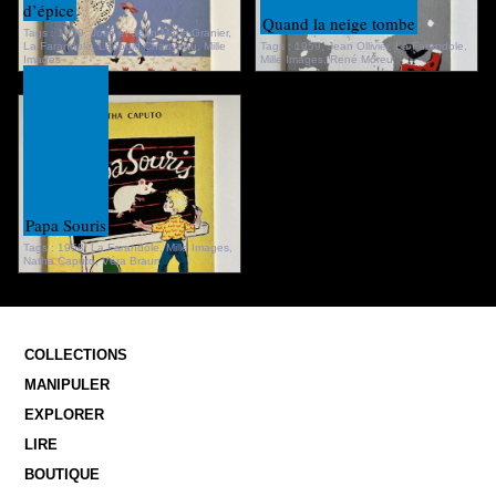
d’épice
Quand la neige tombe
Tags :
1959
,
José et Jean-Marie Granier
,
La Farandole
,
Léopold Chauveau
,
Mille
Tags :
1959
,
Jean Ollivier
,
La Farandole
,
Images
Mille Images
,
René Moreu
Papa Souris
Tags :
1958
,
La Farandole
,
Mille Images
,
Natha Caputo
,
Véra Braun
COLLECTIONS
MANIPULER
EXPLORER
LIRE
BOUTIQUE