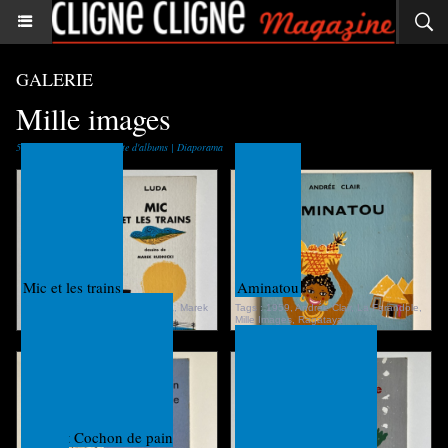
GALERIE
Mille images
5 photos
|
Revenir à la liste d'albums
|
Diaporama
Mic et les trains
Aminatou
Tags :
1963
,
La Farandole
,
Luda
,
Marek
Tags :
1959
,
Andrée Clair
,
La Farandole
,
Rudinicki
,
Mille Images
Mille Images
,
Ragataya
Le Petit Cochon de pain