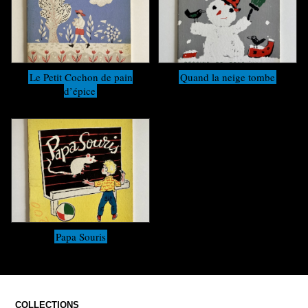
Le Petit Cochon de pain
Quand la neige tombe
d’épice
Papa Souris
COLLECTIONS