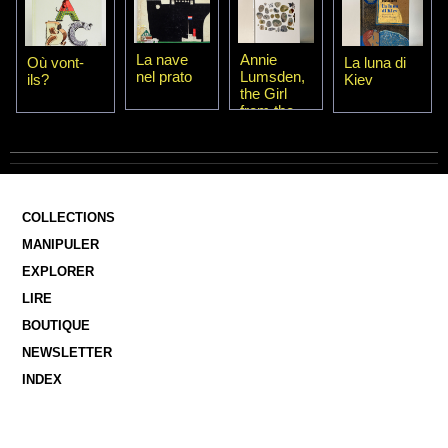
La nave
Annie
Où vont-
La luna di
nel prato
Lumsden,
ils?
Kiev
the Girl
from the
Sea
COLLECTIONS
MANIPULER
EXPLORER
LIRE
BOUTIQUE
NEWSLETTER
INDEX