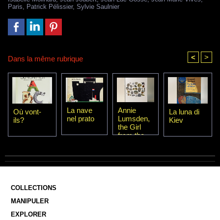
Paris
,
Patrick Pélissier
,
Sylvie Saulnier
<
>
Dans la même rubrique
La nave
Annie
Où vont-
La luna di
nel prato
Lumsden,
ils?
Kiev
the Girl
from the
Sea
COLLECTIONS
MANIPULER
EXPLORER