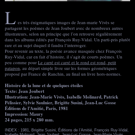
L
es très énigmatiques images de Jean-marie Vivès se
partagent les poèmes de Jean Joubert avec de nombreux autres
illustrateurs, selon un principe que l’on retrouve régulièrement
dans les albums édités par François Ruy-Vidal. Un parti-pris plutôt
rare et au sujet duquel il faudra l’interroger.
Pour revenir au texte, la poésie avance masquée chez François
Ruy-Vidal, car en fait d’histoire, il s’agit de courts poèmes. Un
peu comme pour
Le carré est carré et le rond est rond, petit
patapon
, au départ simple livre sur les formes géométriques
proposé par France de Ranchin, au final un livre hors-normes.
Histoire de la lune et de quelques étoiles
Texte: Jean Joubert
Illustration: Jean-Marie Vivès, Isabelle Molinard, Patrick
Pélissier, Sylvie Saulnier, Brigitte Susini, Jean-Luc Gosse
Éditions de l’Amitié, Paris, 1981
Impression: Maury
24 pages, 215 x 280 mm.
INDEX
:
1981
,
Brigitte Susini
,
Éditions de l’Amitié
,
François Ruy-Vidal
,
Isabelle Molinard
,
Jean Joubert
,
Jean-Luc Gosse
,
Jean-Marie Vivès
,