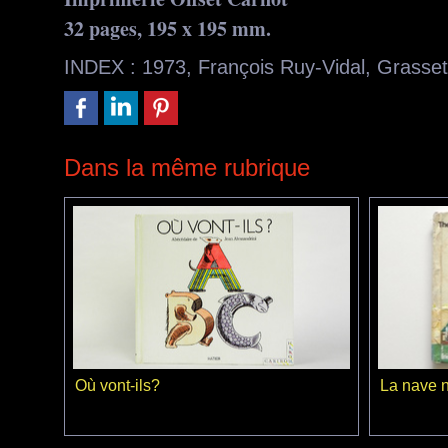
32 pages, 195 x 195 mm.
INDEX
:
1973
,
François Ruy-Vidal
,
Grasset
Dans la même rubrique
Où vont-ils?
La nave n