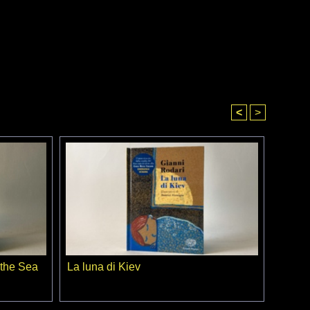
<
>
 the Sea
La luna di Kiev