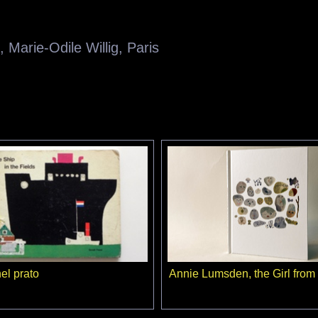
,
Marie-Odile Willig
,
Paris
el prato
Annie Lumsden, the Girl from