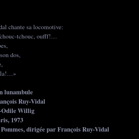
dal chante sa locomotive:
Tchouc-tchouc, oufff!…
pes,
son dos,
e,
a-la!…»
en lunambule
ançois Ruy-Vidal
-Odile Willig
ris, 1973
 Pommes, dirigée par François Ruy-Vidal