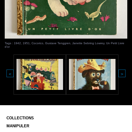
Tags :
1942
,
1951
,
Cocorico
,
Gustave Tenggren
,
Janette Sebring Lowrey
,
Un Petit Livre
d’or
<
>
COLLECTIONS
MANIPULER