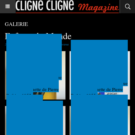
GALERIE
Enfants du Monde
21 photos
|
Revenir à la liste d'albums
|
Diaporama
Photographies de Dominique
Darbois, textes de Francis
Texte et photos de Dominique
Mazière, maquette de Pierre
Darbois, maquette de Pierre
Pothier, 1953.
Pothier, 1955.