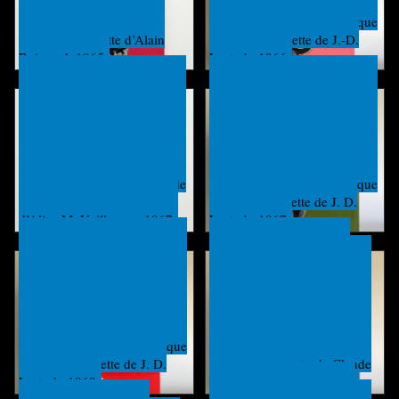
Texte et photos de Francis
Texte et photos de Dominique
Mazière, maquette d’Alain
Darbois. Maquette de J.-D.
Boisnard, 1965.
Lortsch, 1966.
Photos de Peter Willi, texte de
Texte et photos de Dominique
Claude Malois, maquette
Darbois, maquette de J. D.
d’Alice M. Voillereau, 1967.
Lortsch, 1967.
Texte et photos de Dominique
Texte et photo de Françis
Darbois, maquette de J. D.
Mazière, maquette de Claude
Lortsch, 1968.
Maurel, 1969.