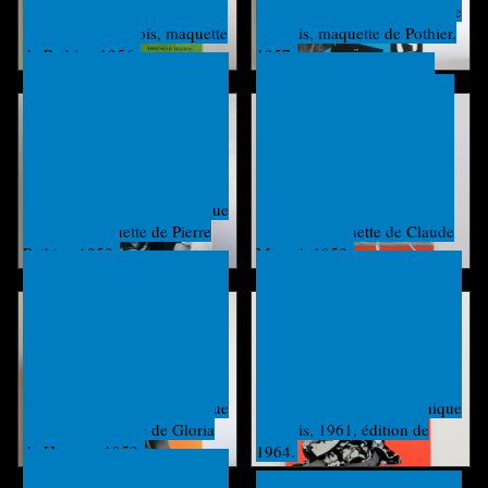
Textes et photos de
Texte et photos de Dominique
Dominique Darbois, maquette
Darbois, maquette de Pothier,
de Pothier, 1956.
1957.
Texte et photos de Dominique
Texte et photos de Francis
Darbois, maquette de Pierre
Mazière, maquette de Claude
Pothier, 1958.
Maurel, 1959.
Texte et photos de Dominique
Texte et photos de Dominique
Darbois, maquette de Gloria
Darbois, 1961, édition de
de Herrera, 1959.
1964.