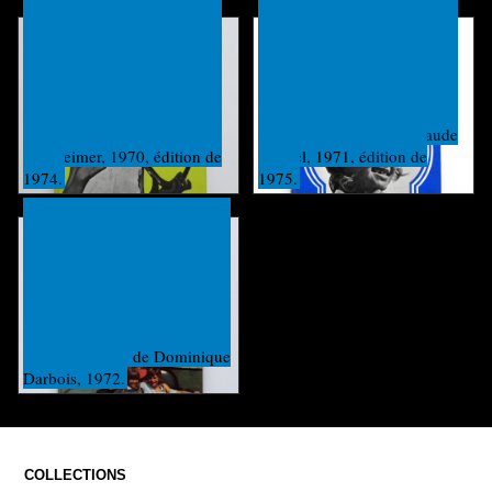
Texte et photos de Francis
Texte et photos d’Odile
Mazière, maquette de Claude
Wertheimer, 1970, édition de
Maurel, 1971, édition de
1974.
1975.
Texte et photos de Dominique
Darbois, 1972.
COLLECTIONS