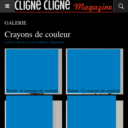
GALERIE
Crayons de couleur
4 photos
|
Revenir à la liste d'albums
|
Diaporama
Safari - 6 crayons de couleur
Safari, 12 crayons de couleur