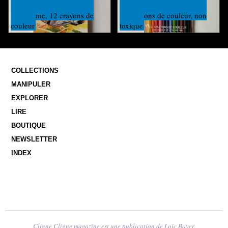
Oriflamme, 12 crayons de
12 crayons de couleur, non
couleur
toxique
COLLECTIONS
MANIPULER
EXPLORER
LIRE
BOUTIQUE
NEWSLETTER
INDEX
Cligne Cligne magazine est une publication de Loïc Boyer.