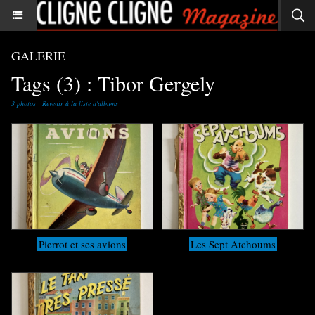
GALERIE
Tags (3) : Tibor Gergely
3 photos
|
Revenir à la liste d'albums
Pierrot et ses avions
Les Sept Atchoums