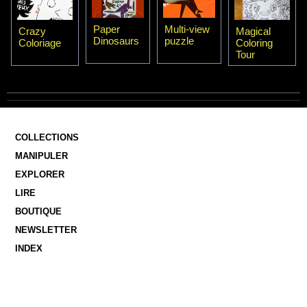
Paper
Multi-view
Crazy
Magical
Dinosaurs
puzzle
Coloriage
Coloring
Tour
COLLECTIONS
MANIPULER
EXPLORER
LIRE
BOUTIQUE
NEWSLETTER
INDEX