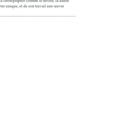
 la chorégraphie comme le dessin, la danse
être unique, et de son travail une œuvre