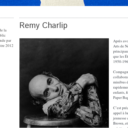
Remy Charlip
de la
blic
nde par
Après avo
ntre 2012
Arts de N
principau
que les É
1950-196
Compagno
collabora
minibus d
rapidement
enfants, 
Paper Bag
C’est pré
appel à lu
jeunesse
Brown, et